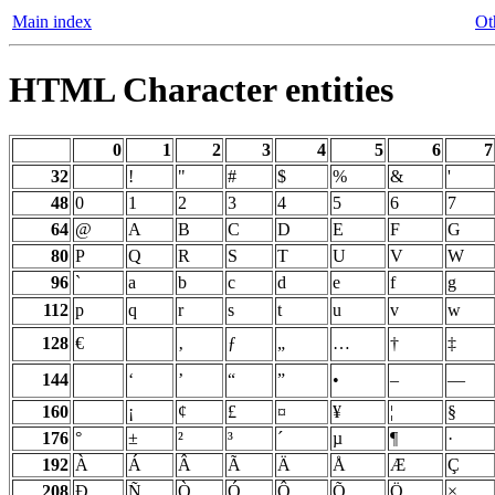
Main index
Ot
HTML Character entities
0
1
2
3
4
5
6
7
32
!
"
#
$
%
&
'
48
0
1
2
3
4
5
6
7
64
@
A
B
C
D
E
F
G
80
P
Q
R
S
T
U
V
W
96
`
a
b
c
d
e
f
g
112
p
q
r
s
t
u
v
w
128
€
‚
ƒ
„
…
†
‡
144
‘
’
“
”
•
–
—
160
¡
¢
£
¤
¥
¦
§
176
°
±
²
³
´
µ
¶
·
192
À
Á
Â
Ã
Ä
Å
Æ
Ç
208
Ð
Ñ
Ò
Ó
Ô
Õ
Ö
×