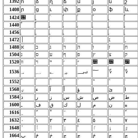
1392
հ
ձ
ղ
ճ
մ
յ
ն
շ
1408
ր
ց
ւ
փ
ք
օ
ֆ
և
1424
֐
1440
1456
1472
׀
׆
1488
א
ב
ג
ד
ה
ו
ז
ח
1504
נ
ס
ע
ף
פ
ץ
צ
ק
1520
װ
ױ
ײ
׳
״
׵
׶
׷
1536
؀
؁
؂
؃
؄
؅
؆
؇
1552
1568
ؠ
ا
ئ
إ
ؤ
أ
آ
ء
1584
ط
ض
ص
ش
س
ز
ر
ذ
1600
ه
ن
م
ل
ك
ق
ف
ـ
1616
1632
٠
١
٢
٣
٤
٥
٦
٧
1648
ٱ
ٲ
ٳ
ٵ
ٶ
ٷ
ٴ
1664
ڇ
چ
څ
ڄ
ڃ
ڂ
ځ
ڀ