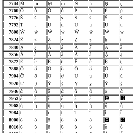
7744
Ṁ
ṁ
Ṃ
ṃ
Ṅ
ṅ
Ṇ
ṇ
7760
Ṑ
ṑ
Ṓ
ṓ
Ṕ
ṕ
Ṗ
ṗ
7776
Ṡ
ṡ
Ṣ
ṣ
Ṥ
ṥ
Ṧ
ṧ
7792
Ṱ
ṱ
Ṳ
ṳ
Ṵ
ṵ
Ṷ
ṷ
7808
Ẁ
ẁ
Ẃ
ẃ
Ẅ
ẅ
Ẇ
ẇ
7824
Ẑ
ẑ
Ẓ
ẓ
Ẕ
ẕ
ẖ
ẗ
7840
Ạ
ạ
Ả
ả
Ấ
ấ
Ầ
ầ
7856
Ằ
ằ
Ẳ
ẳ
Ẵ
ẵ
Ặ
ặ
7872
Ề
ề
Ể
ể
Ễ
ễ
Ệ
ệ
7888
Ố
ố
Ồ
ồ
Ổ
ổ
Ỗ
ỗ
7904
Ỡ
ỡ
Ợ
ợ
Ụ
ụ
Ủ
ủ
7920
Ự
ự
Ỳ
ỳ
Ỵ
ỵ
Ỷ
ỷ
7936
ἀ
ἁ
ἂ
ἃ
ἄ
ἅ
ἆ
ἇ
7952
ἐ
ἑ
ἒ
ἓ
ἔ
ἕ
἖
἗
7968
ἠ
ἡ
ἢ
ἣ
ἤ
ἥ
ἦ
ἧ
7984
ἰ
ἱ
ἲ
ἳ
ἴ
ἵ
ἶ
ἷ
8000
ὀ
ὁ
ὂ
ὃ
ὄ
ὅ
὆
὇
8016
ὐ
ὑ
ὒ
ὓ
ὔ
ὕ
ὖ
ὗ