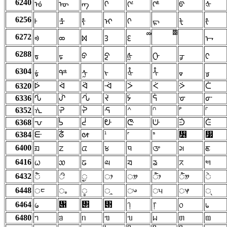
6240
ᡠ
ᡡ
ᡢ
ᡣ
ᡤ
ᡥ
ᡦ
ᡧ
6256
ᡰ
ᡱ
ᡲ
ᡳ
ᡴ
ᡵ
ᡶ
ᡷ
6272
ᢀ
ᢁ
ᢂ
ᢃ
ᢄ
ᢇ
6288
ᢐ
ᢑ
ᢒ
ᢓ
ᢔ
ᢕ
ᢖ
ᢗ
6304
ᢠ
ᢡ
ᢢ
ᢣ
ᢤ
ᢥ
ᢦ
ᢧ
6320
ᢰ
ᢱ
ᢲ
ᢳ
ᢴ
ᢵ
ᢶ
ᢷ
6336
ᣀ
ᣁ
ᣂ
ᣃ
ᣄ
ᣅ
ᣆ
ᣇ
6352
ᣐ
ᣑ
ᣒ
ᣓ
ᣔ
ᣕ
ᣖ
ᣗ
6368
ᣠ
ᣡ
ᣢ
ᣣ
ᣤ
ᣥ
ᣦ
ᣧ
6384
ᣰ
ᣱ
ᣲ
ᣳ
ᣴ
ᣵ
᣶
᣷
6400
ᤀ
ᤁ
ᤂ
ᤃ
ᤄ
ᤅ
ᤆ
ᤇ
6416
ᤐ
ᤑ
ᤒ
ᤓ
ᤔ
ᤕ
ᤖ
ᤗ
6432
ᤠ
ᤡ
ᤢ
ᤣ
ᤤ
ᤥ
ᤦ
ᤧ
6448
ᤰ
ᤱ
ᤲ
ᤳ
ᤴ
ᤵ
ᤶ
ᤷ
6464
᥁
᥂
᥃
᥀
᥄
᥅
᥆
᥇
6480
ᥐ
ᥑ
ᥒ
ᥓ
ᥔ
ᥕ
ᥖ
ᥗ