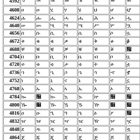
ᇰ
ᇱ
ᇲ
ᇳ
ᇴ
ᇵ
ᇶ
ᇷ
4592
4608
ሀ
ሁ
ሂ
ሃ
ሄ
ህ
ሆ
ሇ
4624
ሐ
ሑ
ሒ
ሓ
ሔ
ሕ
ሖ
ሗ
4640
ሠ
ሡ
ሢ
ሣ
ሤ
ሥ
ሦ
ሧ
4656
ሰ
ሱ
ሲ
ሳ
ሴ
ስ
ሶ
ሷ
4672
ቀ
ቁ
ቂ
ቃ
ቄ
ቅ
ቆ
ቇ
4688
ቐ
ቑ
ቒ
ቓ
ቔ
ቕ
ቖ
቗
4704
በ
ቡ
ቢ
ባ
ቤ
ብ
ቦ
ቧ
4720
ተ
ቱ
ቲ
ታ
ቴ
ት
ቶ
ቷ
4736
ኀ
ኁ
ኂ
ኃ
ኄ
ኅ
ኆ
ኇ
4752
ነ
ኑ
ኒ
ና
ኔ
ን
ኖ
ኗ
4768
አ
ኡ
ኢ
ኣ
ኤ
እ
ኦ
ኧ
4784
ኰ
኱
ኲ
ኳ
ኴ
ኵ
኶
኷
4800
ዀ
዁
ዂ
ዃ
ዄ
ዅ
዆
዇
4816
ዐ
ዑ
ዒ
ዓ
ዔ
ዕ
ዖ
዗
4832
ዠ
ዡ
ዢ
ዣ
ዤ
ዥ
ዦ
ዧ
4848
ደ
ዱ
ዲ
ዳ
ዴ
ድ
ዶ
ዷ
4864
ጀ
ጁ
ጂ
ጃ
ጄ
ጅ
ጆ
ጇ