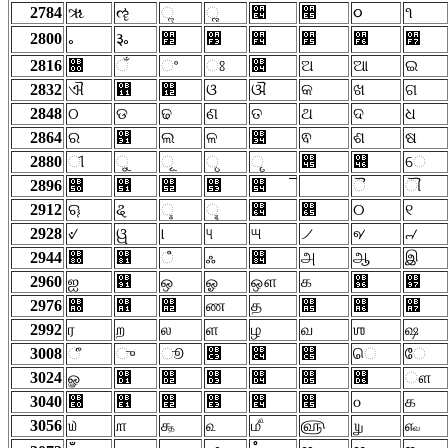
2784
ૠ
ૡ
ૢ
ૣ
૤
૥
૦
૧
2800
૰
૱
૲
૳
૴
૵
૶
૷
2816
଀
ଁ
ଂ
ଃ
଄
ଅ
ଆ
ଇ
2832
ଐ
଑
଒
ଓ
ଔ
କ
ଖ
ଗ
2848
ଠ
ଡ
ଢ
ଣ
ତ
ଥ
ଦ
ଧ
2864
ର
଱
ଲ
ଳ
଴
ଵ
ଶ
ଷ
2880
ୀ
ୁ
ୂ
ୃ
ୄ
୅
୆
େ
2896
୐
୑
୒
୓
୔
ୖ
ୗ
2912
ୠ
ୡ
ୢ
ୣ
୤
୥
୦
୧
2928
୰
ୱ
୲
୳
୴
୵
୶
୷
2944
஀
஁
ஂ
ஃ
஄
அ
ஆ
இ
2960
ஐ
஑
ஒ
ஓ
ஔ
க
஖
஗
2976
஠
஡
஢
ண
த
஥
஦
஧
2992
ர
ற
ல
ள
ழ
வ
ஶ
ஷ
3008
ீ
ு
ூ
௃
௄
௅
ெ
ே
3024
ௐ
௑
௒
௓
௔
௕
௖
ௗ
3040
௠
௡
௢
௣
௤
௥
௦
௧
3056
௰
௱
௲
௳
௴
௵
௶
௷