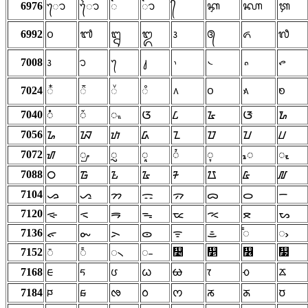
6976
ᭀ
ᭁ
ᭂ
ᭃ
᭄
ᭅ
ᭆ
ᭇ
6992
᭐
᭑
᭒
᭓
᭔
᭕
᭖
᭗
7008
᭠
᭡
᭢
᭣
᭤
᭥
᭦
᭧
7024
᭰
᭱
᭲
᭳
᭴
᭵
᭶
᭷
7040
ᮀ
ᮁ
ᮂ
ᮃ
ᮄ
ᮅ
ᮆ
ᮇ
7056
ᮐ
ᮑ
ᮒ
ᮓ
ᮔ
ᮕ
ᮖ
ᮗ
7072
ᮠ
ᮡ
ᮢ
ᮣ
ᮤ
ᮥ
ᮦ
ᮧ
7088
᮰
᮱
᮲
᮳
᮴
᮵
᮶
᮷
7104
ᯀ
ᯁ
ᯂ
ᯃ
ᯄ
ᯅ
ᯆ
ᯇ
7120
ᯐ
ᯑ
ᯒ
ᯓ
ᯔ
ᯕ
ᯖ
ᯗ
7136
ᯠ
ᯡ
ᯢ
ᯣ
ᯤ
ᯥ
᯦
ᯧ
7152
᯴
᯵
᯶
᯷
ᯰ
ᯱ
᯲
᯳
7168
ᰀ
ᰁ
ᰂ
ᰃ
ᰄ
ᰅ
ᰆ
ᰇ
7184
ᰐ
ᰑ
ᰒ
ᰓ
ᰔ
ᰕ
ᰖ
ᰗ