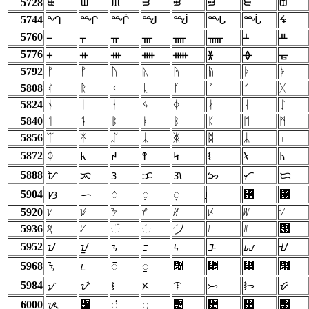
5728
ᙠ
ᙡ
ᙢ
ᙣ
ᙤ
ᙥ
ᙦ
ᙧ
5744
ᙷ
ᙰ
ᙱ
ᙲ
ᙳ
ᙴ
ᙵ
ᙶ
5760
ᚁ
ᚂ
ᚃ
ᚄ
ᚅ
ᚆ
ᚇ
5776
ᚐ
ᚑ
ᚒ
ᚓ
ᚔ
ᚕ
ᚖ
ᚗ
5792
ᚠ
ᚡ
ᚢ
ᚣ
ᚤ
ᚥ
ᚦ
ᚧ
5808
ᚰ
ᚱ
ᚲ
ᚳ
ᚴ
ᚵ
ᚶ
ᚷ
5824
ᛀ
ᛁ
ᛂ
ᛃ
ᛄ
ᛅ
ᛆ
ᛇ
5840
ᛐ
ᛑ
ᛒ
ᛓ
ᛔ
ᛕ
ᛖ
ᛗ
5856
ᛠ
ᛡ
ᛢ
ᛣ
ᛤ
ᛥ
ᛦ
ᛧ
5872
ᛰ
ᛱ
ᛲ
ᛳ
ᛴ
ᛵ
ᛶ
ᛷ
5888
ᜀ
ᜁ
ᜂ
ᜃ
ᜄ
ᜅ
ᜆ
ᜇ
5904
᜖
᜗
ᜐ
ᜑ
ᜒ
ᜓ
᜔
5920
ᜠ
ᜡ
ᜢ
ᜣ
ᜤ
ᜥ
ᜦ
ᜧ
5936
ᜰ
ᜱ
ᜲ
ᜳ
᜴
᜵
᜶
᜷
5952
ᝀ
ᝁ
ᝂ
ᝃ
ᝄ
ᝅ
ᝆ
ᝇ
5968
᝔
᝕
᝖
᝗
ᝐ
ᝑ
ᝒ
ᝓ
5984
ᝠ
ᝡ
ᝢ
ᝣ
ᝤ
ᝥ
ᝦ
ᝧ
6000
᝱
᝴
᝵
᝶
᝷
ᝰ
ᝲ
ᝳ