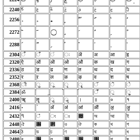
2240
ࣀ
ࣁ
ࣂ
ࣃ
ࣄ
ࣅ
ࣆ
ࣇ
2256
2272
࣢
2288
2304
ऀ
ँ
ं
ः
ऄ
अ
आ
इ
2320
ऐ
ऑ
ऒ
ओ
औ
क
ख
ग
2336
ठ
ड
ढ
ण
त
थ
द
ध
2352
र
ऱ
ल
ळ
ऴ
व
श
ष
2368
ी
ु
ू
ृ
ॄ
ॅ
ॆ
े
2384
ॐ
ॕ
ॖ
ॗ
2400
ॠ
ॡ
ॢ
ॣ
।
॥
०
१
2416
॰
ॱ
ॲ
ॳ
ॴ
ॵ
ॶ
ॷ
ঀ
2432
ঁ
ং
ঃ
঄
অ
আ
ই
2448
ঐ
঑
঒
ও
ঔ
ক
খ
গ
2464
ঠ
ড
ঢ
ণ
ত
থ
দ
ধ
2480
র
঱
ল
঳
঴
঵
শ
ষ