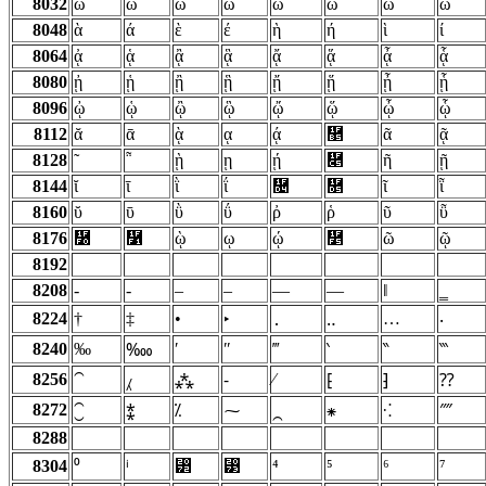
8032
ὠ
ὡ
ὢ
ὣ
ὤ
ὥ
ὦ
ὧ
8048
ὰ
ά
ὲ
έ
ὴ
ή
ὶ
ί
8064
ᾀ
ᾁ
ᾂ
ᾃ
ᾄ
ᾅ
ᾆ
ᾇ
8080
ᾐ
ᾑ
ᾒ
ᾓ
ᾔ
ᾕ
ᾖ
ᾗ
8096
ᾠ
ᾡ
ᾢ
ᾣ
ᾤ
ᾥ
ᾦ
ᾧ
8112
ᾰ
ᾱ
ᾲ
ᾳ
ᾴ
᾵
ᾶ
ᾷ
8128
῀
῁
ῂ
ῃ
ῄ
῅
ῆ
ῇ
8144
ῐ
ῑ
ῒ
ΐ
῔
῕
ῖ
ῗ
8160
ῠ
ῡ
ῢ
ΰ
ῤ
ῥ
ῦ
ῧ
8176
῰
῱
ῲ
ῳ
ῴ
῵
ῶ
ῷ
8192
8208
‐
‑
‒
–
—
―
‖
‗
8224
†
‡
•
…
‣
․
‥
‧
8240
‰
′
″
‴
‱
‵
‶
‷
8256
⁄
⁀
⁁
⁂
⁃
⁅
⁆
⁇
8272
⁐
⁑
⁒
⁓
⁔
⁕
⁖
⁗
8288
8304
⁲
⁳
⁴
⁵
⁶
⁷
⁰
ⁱ