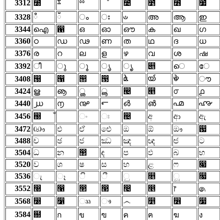
ೱ
ೲ
3312
೰
ೳ
೴
೵
೶
೷
ഀ
ഁ
ഄ
3328
ം
ഃ
അ
ആ
ഇ
3344
ഐ
഑
ഒ
ഓ
ഔ
ക
ഖ
ഗ
3360
ഠ
ഡ
ഢ
ണ
ത
ഥ
ദ
ധ
3376
ര
റ
ല
ള
ഴ
വ
ശ
ഷ
3392
ീ
ു
ൂ
ൃ
ൄ
൅
െ
േ
ൔ
ൕ
ൖ
3408
൐
൑
൒
൓
ൗ
3424
ൠ
ൡ
ൢ
ൣ
൤
൥
൦
൧
൶
൷
3440
൰
൱
൲
൳
൴
൵
3456
඀
ං
ඃ
඄
අ
ආ
ඇ
3472
ඐ
එ
ඒ
ඓ
ඔ
ඕ
ඖ
඗
3488
ච
ඡ
ජ
ඣ
ඤ
ඥ
ඦ
ට
3504
ධ
න
඲
ඳ
ප
ඵ
බ
භ
3520
ව
ශ
ෂ
ස
හ
ළ
ෆ
෇
3536
ැ
ෑ
ි
ී
ු
෕
ූ
෗
3552
෠
෡
෢
෣
෤
෥
෦
෧
3568
෰
෱
ෲ
ෳ
෴
෵
෶
෷
3584
฀
ก
ข
ฃ
ค
ฅ
ฆ
ง