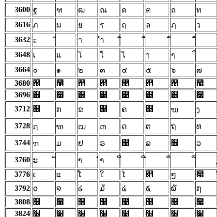
3600
ฐ
ฑ
ฒ
ณ
ด
ต
ถ
ท
3616
ภ
ม
ย
ร
ฤ
ล
ฦ
ว
3632
ะ
า
ำ
3648
เ
แ
โ
ใ
ไ
ๅ
ๆ
3664
๐
๑
๒
๓
๔
๕
๖
๗
3680
๠
๡
๢
๣
๤
๥
๦
๧
3696
๰
๱
๲
๳
๴
๵
๶
๷
3712
຀
຃
຅
ກ
ຂ
ຄ
ງ
ຆ
3728
ດ
ຕ
ຖ
ທ
ຐ
ຑ
ຒ
ຓ
3744
຤
຦
ມ
ຢ
ຣ
ລ
ວ
ຠ
3760
ະ
າ
ຳ
3776
໅
໇
ເ
ແ
ໂ
ໃ
ໄ
ໆ
3792
໐
໑
໒
໓
໔
໕
໖
໗
3808
໠
໡
໢
໣
໤
໥
໦
໧
3824
໰
໱
໲
໳
໴
໵
໶
໷