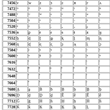
7456
ᴠ
ᴡ
ᴢ
ᴣ
ᴤ
ᴥ
ᴦ
ᴧ
7472
ᴰ
ᴱ
ᴲ
ᴳ
ᴴ
ᴵ
ᴶ
ᴷ
7488
ᵀ
ᵁ
ᵂ
ᵃ
ᵄ
ᵅ
ᵆ
ᵇ
7504
ᵐ
ᵑ
ᵒ
ᵓ
ᵔ
ᵕ
ᵖ
ᵗ
7520
ᵠ
ᵡ
ᵢ
ᵣ
ᵤ
ᵥ
ᵦ
ᵧ
7536
ᵰ
ᵱ
ᵲ
ᵳ
ᵴ
ᵵ
ᵶ
ᵷ
7552
ᶀ
ᶁ
ᶂ
ᶃ
ᶄ
ᶅ
ᶆ
ᶇ
7568
ᶐ
ᶑ
ᶒ
ᶓ
ᶔ
ᶕ
ᶖ
ᶗ
7584
ᶠ
ᶡ
ᶢ
ᶣ
ᶤ
ᶥ
ᶦ
ᶧ
7600
ᶰ
ᶱ
ᶲ
ᶳ
ᶴ
ᶵ
ᶶ
ᶷ
7616
7632
7648
7664
7680
Ḁ
ḁ
Ḃ
ḃ
Ḅ
ḅ
Ḇ
ḇ
7696
Ḑ
ḑ
Ḓ
ḓ
Ḕ
ḕ
Ḗ
ḗ
7712
Ḡ
ḡ
Ḣ
ḣ
Ḥ
ḥ
Ḧ
ḧ
7728
Ḱ
ḱ
Ḳ
ḳ
Ḵ
ḵ
Ḷ
ḷ