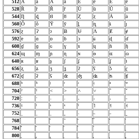
512
Ȁ
ȁ
Ȃ
ȃ
Ȅ
ȅ
Ȇ
ȇ
528
Ȑ
ȑ
Ȓ
ȓ
Ȕ
ȕ
Ȗ
ȗ
544
Ƞ
ȡ
Ȣ
ȣ
Ȥ
ȥ
Ȧ
ȧ
560
Ȱ
ȱ
Ȳ
ȳ
ȴ
ȵ
ȶ
ȷ
576
ɀ
Ɂ
ɂ
Ƀ
Ʉ
Ʌ
Ɇ
ɇ
592
ɐ
ɑ
ɒ
ɓ
ɔ
ɕ
ɖ
ɗ
608
ɠ
ɡ
ɢ
ɣ
ɤ
ɥ
ɦ
ɧ
624
ɰ
ɱ
ɲ
ɳ
ɴ
ɵ
ɶ
ɷ
640
ʀ
ʁ
ʂ
ʃ
ʄ
ʅ
ʆ
ʇ
656
ʐ
ʑ
ʒ
ʓ
ʔ
ʕ
ʖ
ʗ
672
ʠ
ʡ
ʢ
ʣ
ʤ
ʥ
ʦ
ʧ
688
ʰ
ʱ
ʲ
ʳ
ʴ
ʵ
ʶ
ʷ
704
ˀ
ˁ
˂
˃
˄
˅
ˆ
ˇ
720
ː
ˑ
˒
˓
˔
˕
˖
˗
736
ˠ
ˡ
ˢ
ˣ
ˤ
˥
˦
˧
752
˰
˱
˲
˳
˴
˵
˶
˷
768
784
800