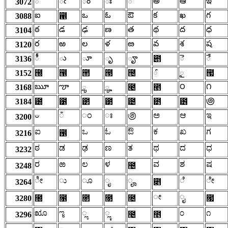
ఀ
ఁ
ం
ః
ఄ
అ
ఆ
ఇ
3072
ఐ
ఒ
ఓ
ఔ
క
ఖ
గ
3088
఑
ఠ
డ
ఢ
ణ
త
థ
ద
ధ
3104
ర
ఱ
ల
ళ
ఴ
వ
శ
ష
3120
ీ
ు
ూ
ృ
ౄ
ె
ే
3136
౅
ౕ
ౖ
3152
౐
౑
౒
౓
౔
౗
ౠ
ౡ
ౢ
ౣ
౦
౧
3168
౤
౥
౷
3184
౰
౱
౲
౳
౴
౵
౶
ಀ
ಁ
ಂ
ಃ
಄
ಅ
ಆ
ಇ
3200
ಐ
ಒ
ಓ
ಔ
ಕ
ಖ
ಗ
3216
಑
ಠ
ಡ
ಢ
ಣ
ತ
ಥ
ದ
ಧ
3232
ರ
ಱ
ಲ
ಳ
ವ
ಶ
ಷ
3248
಴
ೀ
ು
ೂ
ೃ
ೄ
ೆ
ೇ
3264
೅
ೕ
ೖ
3280
೐
೑
೒
೓
೔
೗
ೠ
ೡ
ೢ
ೣ
೦
೧
3296
೤
೥