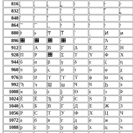
816
832
848
864
880
ʹ
͵
Ͱ
ͱ
Ͳ
ͳ
Ͷ
ͷ
896
΀
΁
΂
΃
΄
΅
Ά
·
912
ΐ
Α
Β
Γ
Δ
Ε
Ζ
Η
928
Π
Ρ
΢
Σ
Τ
Υ
Φ
Χ
944
ΰ
α
β
γ
δ
ε
ζ
η
960
π
ρ
ς
σ
τ
υ
φ
χ
976
ϐ
ϑ
ϒ
ϓ
ϔ
ϕ
ϖ
ϗ
992
Ϡ
ϡ
Ϣ
ϣ
Ϥ
ϥ
Ϧ
ϧ
1008
ϰ
ϱ
ϲ
ϳ
ϴ
ϵ
϶
Ϸ
1024
Ѐ
Ё
Ђ
Ѓ
Є
Ѕ
І
Ї
1040
А
Б
В
Г
Д
Е
Ж
З
1056
Р
С
Т
У
Ф
Х
Ц
Ч
1072
а
б
в
г
д
е
ж
з
1088
р
с
т
у
ф
х
ц
ч