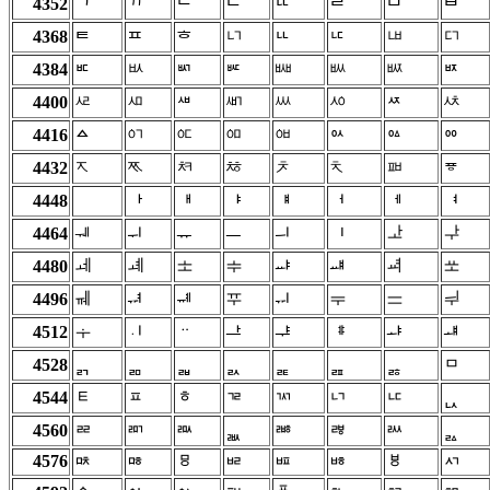
4352
ᄀ
ᄁ
ᄂ
ᄃ
ᄄ
ᄅ
ᄆ
ᄇ
ᄓ
ᄖ
ᄗ
4368
ᄐ
ᄑ
ᄒ
ᄔ
ᄕ
ᄡ
ᄤ
ᄥ
ᄦ
4384
ᄠ
ᄢ
ᄣ
ᄧ
ᄰ
ᄱ
ᄳ
ᄴ
ᄵ
ᄷ
4400
ᄲ
ᄶ
ᅁ
ᅂ
ᅃ
ᅄ
4416
ᅀ
ᅅ
ᅆ
ᅇ
ᅐ
ᅑ
ᅒ
ᅓ
ᅔ
ᅕ
ᅖ
4432
ᅗ
4448
ᅠ
ᅡ
ᅢ
ᅣ
ᅤ
ᅥ
ᅦ
ᅧ
ᅶ
ᅷ
4464
ᅰ
ᅱ
ᅲ
ᅳ
ᅴ
ᅵ
ᆀ
ᆁ
ᆂ
ᆃ
ᆆ
ᆇ
4480
ᆄ
ᆅ
ᆐ
ᆓ
ᆕ
ᆖ
ᆗ
4496
ᆑ
ᆒ
ᆔ
ᆠ
ᆢ
4512
ᆡ
ᆣ
ᆤ
ᆥ
ᆦ
ᆧ
ᆷ
4528
ᆰ
ᆱ
ᆲ
ᆳ
ᆴ
ᆵ
ᆶ
ᇀ
ᇁ
ᇂ
ᇃ
ᇄ
ᇅ
ᇆ
4544
ᇇ
ᇐ
ᇑ
ᇒ
ᇔ
ᇕ
ᇖ
4560
ᇓ
ᇗ
4576
ᇠ
ᇡ
ᇢ
ᇣ
ᇤ
ᇥ
ᇦ
ᇧ