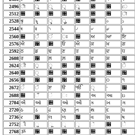
2496
ী
ু
ূ
ৃ
ৄ
৅
৆
ে
2512
৐
৑
৒
৓
৔
৕
৖
ৗ
2528
ৠ
ৡ
ৢ
ৣ
৤
৥
০
১
2544
ৰ
ৱ
৲
৳
৴
৵
৶
৷
2560
਀
ਁ
ਂ
ਃ
਄
ਅ
ਆ
ਇ
2576
ਐ
਑
਒
ਓ
ਔ
ਕ
ਖ
ਗ
2592
ਠ
ਡ
ਢ
ਣ
ਤ
ਥ
ਦ
ਧ
2608
ਰ
਱
ਲ
ਲ਼
਴
ਵ
ਸ਼
਷
2624
ੀ
ੁ
ੂ
੃
੄
੅
੆
ੇ
2640
੐
ੑ
੒
੓
੔
੕
੖
੗
2656
੠
੡
੢
੣
੤
੥
੦
੧
੶
2672
ੰ
ੱ
ੲ
ੳ
ੴ
ੵ
੷
2688
઀
ઁ
ં
ઃ
઄
અ
આ
ઇ
2704
ઐ
ઑ
઒
ઓ
ઔ
ક
ખ
ગ
2720
ઠ
ડ
ઢ
ણ
ત
થ
દ
ધ
2736
ર
઱
લ
ળ
઴
વ
શ
ષ
2752
ી
ુ
ૂ
ૃ
ૄ
ૅ
૆
ે
2768
ૐ
૑
૒
૓
૔
૕
૖
૗