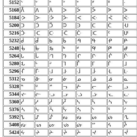
5152
ᐠ
ᐡ
ᐢ
ᐣ
ᐤ
ᐥ
ᐦ
ᐧ
5168
ᐶ
ᐰ
ᐱ
ᐲ
ᐳ
ᐴ
ᐵ
ᐷ
5184
ᑀ
ᑁ
ᑂ
ᑃ
ᑄ
ᑅ
ᑆ
ᑇ
5200
ᑓ
ᑐ
ᑑ
ᑒ
ᑔ
ᑕ
ᑖ
ᑗ
5216
ᑠ
ᑡ
ᑢ
ᑣ
ᑤ
ᑥ
ᑦ
ᑧ
5232
ᑰ
ᑱ
ᑲ
ᑳ
ᑴ
ᑵ
ᑶ
ᑷ
5248
ᒀ
ᒁ
ᒂ
ᒃ
ᒄ
ᒅ
ᒆ
ᒇ
5264
ᒐ
ᒑ
ᒒ
ᒓ
ᒔ
ᒕ
ᒖ
ᒗ
5280
ᒠ
ᒡ
ᒢ
ᒣ
ᒤ
ᒥ
ᒦ
ᒧ
5296
ᒰ
ᒱ
ᒲ
ᒳ
ᒴ
ᒵ
ᒶ
ᒷ
5312
ᓀ
ᓁ
ᓂ
ᓃ
ᓄ
ᓅ
ᓆ
ᓇ
5328
ᓐ
ᓑ
ᓒ
ᓓ
ᓔ
ᓕ
ᓖ
ᓗ
5344
ᓠ
ᓡ
ᓢ
ᓣ
ᓤ
ᓥ
ᓦ
ᓧ
5360
ᓰ
ᓱ
ᓲ
ᓳ
ᓴ
ᓵ
ᓶ
ᓷ
5376
ᔀ
ᔁ
ᔂ
ᔃ
ᔄ
ᔅ
ᔆ
ᔇ
5392
ᔐ
ᔑ
ᔒ
ᔓ
ᔔ
ᔕ
ᔖ
ᔗ
5408
ᔠ
ᔡ
ᔢ
ᔣ
ᔤ
ᔥ
ᔦ
ᔧ
5424
ᔰ
ᔱ
ᔲ
ᔳ
ᔴ
ᔵ
ᔶ
ᔷ