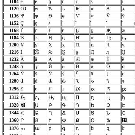
1104
ѐ
ё
ђ
ѓ
є
ѕ
і
ї
1120
Ѡ
ѡ
Ѣ
ѣ
Ѥ
ѥ
Ѧ
ѧ
1136
Ѱ
ѱ
Ѳ
ѳ
Ѵ
ѵ
Ѷ
ѷ
1152
Ҁ
ҁ
҂
1168
Ґ
ґ
Ғ
ғ
Ҕ
ҕ
Җ
җ
1184
Ҡ
ҡ
Ң
ң
Ҥ
ҥ
Ҧ
ҧ
1200
Ұ
ұ
Ҳ
ҳ
Ҵ
ҵ
Ҷ
ҷ
1216
Ӏ
Ӂ
ӂ
Ӄ
ӄ
Ӆ
ӆ
Ӈ
1232
Ӑ
ӑ
Ӓ
ӓ
Ӕ
ӕ
Ӗ
ӗ
1248
Ӡ
ӡ
Ӣ
ӣ
Ӥ
ӥ
Ӧ
ӧ
1264
Ӱ
ӱ
Ӳ
ӳ
Ӵ
ӵ
Ӷ
ӷ
1280
Ԁ
ԁ
Ԃ
ԃ
Ԅ
ԅ
Ԇ
ԇ
1296
Ԑ
ԑ
Ԓ
ԓ
Ԕ
ԕ
Ԗ
ԗ
1312
Ԡ
ԡ
Ԣ
ԣ
Ԥ
ԥ
Ԧ
ԧ
1328
԰
Ա
Բ
Գ
Դ
Ե
Զ
Է
1344
Հ
Ձ
Ղ
Ճ
Մ
Յ
Ն
Շ
1360
՗
Ր
Ց
Ւ
Փ
Ք
Օ
Ֆ
1376
ա
բ
գ
դ
ե
զ
է
ՠ