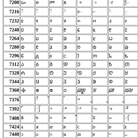
7200
ᰠ
ᰡ
ᰢ
ᰣ
ᰤ
ᰥ
ᰦ
ᰧ
7216
ᰰ
ᰱ
ᰲ
ᰳ
ᰴ
ᰵ
ᰶ
᰷
7232
᱀
᱁
᱂
᱃
᱄
᱅
᱆
᱇
7248
᱐
᱑
᱒
᱓
᱔
᱕
᱖
᱗
7264
ᱠ
ᱡ
ᱢ
ᱣ
ᱤ
ᱥ
ᱦ
ᱧ
7280
ᱰ
ᱱ
ᱲ
ᱳ
ᱴ
ᱵ
ᱶ
ᱷ
7296
ᲀ
ᲁ
ᲂ
ᲃ
ᲄ
ᲅ
ᲆ
ᲇ
7312
Ა
Ბ
Გ
Დ
Ე
Ვ
Ზ
Თ
7328
Რ
Ს
Ტ
Უ
Ფ
Ქ
Ღ
Ყ
7344
Ჰ
Ჱ
Ჲ
Ჳ
Ჴ
Ჵ
Ჶ
Ჷ
7360
᳀
᳁
᳂
᳃
᳄
᳅
᳆
᳇
᳑
᳓
᳔
7376
᳢
᳣
᳤
᳥
᳦
᳧
᳡
7392
ᳲ
ᳵ
ᳰ
ᳱ
ᳳ
ᳶ
᳷
7408
7424
ᴀ
ᴁ
ᴂ
ᴃ
ᴄ
ᴅ
ᴆ
ᴇ
7440
ᴐ
ᴑ
ᴒ
ᴓ
ᴔ
ᴕ
ᴖ
ᴗ