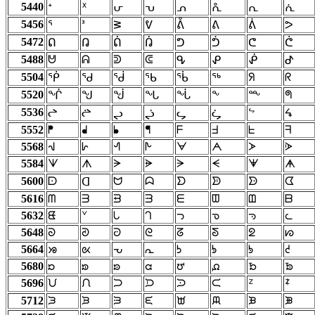
5440
ᕀ
ᕁ
ᕂ
ᕃ
ᕄ
ᕅ
ᕆ
ᕇ
5456
ᕑ
ᕐ
ᕒ
ᕓ
ᕔ
ᕕ
ᕖ
ᕗ
5472
ᕠ
ᕡ
ᕢ
ᕣ
ᕤ
ᕥ
ᕦ
ᕧ
5488
ᕰ
ᕱ
ᕲ
ᕳ
ᕴ
ᕵ
ᕶ
ᕷ
5504
ᖆ
ᖇ
ᖀ
ᖁ
ᖂ
ᖃ
ᖄ
ᖅ
5520
ᖗ
ᖐ
ᖑ
ᖒ
ᖓ
ᖔ
ᖕ
ᖖ
5536
ᖠ
ᖡ
ᖢ
ᖣ
ᖤ
ᖥ
ᖦ
ᖧ
5552
ᖰ
ᖱ
ᖲ
ᖳ
ᖴ
ᖵ
ᖶ
ᖷ
5568
ᗀ
ᗁ
ᗂ
ᗃ
ᗄ
ᗅ
ᗆ
ᗇ
5584
ᗐ
ᗑ
ᗒ
ᗓ
ᗔ
ᗕ
ᗖ
ᗗ
5600
ᗠ
ᗢ
ᗣ
ᗤ
ᗥ
ᗦ
ᗧ
ᗡ
5616
ᗰ
ᗱ
ᗲ
ᗳ
ᗴ
ᗵ
ᗶ
ᗷ
5632
ᘀ
ᘁ
ᘂ
ᘃ
ᘄ
ᘅ
ᘆ
ᘇ
5648
ᘐ
ᘑ
ᘒ
ᘓ
ᘔ
ᘕ
ᘖ
ᘗ
5664
ᘠ
ᘡ
ᘢ
ᘣ
ᘤ
ᘥ
ᘦ
ᘧ
5680
ᘰ
ᘱ
ᘲ
ᘳ
ᘴ
ᘵ
ᘶ
ᘷ
5696
ᙀ
ᙁ
ᙂ
ᙃ
ᙄ
ᙅ
ᙆ
ᙇ
5712
ᙐ
ᙑ
ᙒ
ᙓ
ᙔ
ᙕ
ᙖ
ᙗ