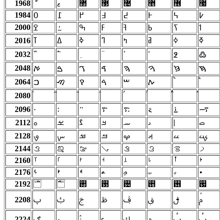
1968
ޱ
޲
޳
޴
޵
޶
޷
1984
߇
߆
߅
߄
߃
߂
߁
߀
2000
ߗ
ߖ
ߕ
ߔ
ߓ
ߒ
ߑ
ߐ
2016
ߠ
ߡ
ߢ
ߣ
ߤ
ߥ
ߦ
ߧ
2032
ߴ
ߵ
߶
߷
2048
ࠇ
ࠆ
ࠅ
ࠄ
ࠃ
ࠂ
ࠁ
ࠀ
2064
ࠕ
ࠔ
ࠓ
ࠒ
ࠑ
ࠐ
2080
ࠤ
2096
࠷
࠶
࠵
࠴
࠳
࠲
࠱
࠰
ࡇ
ࡆ
ࡅ
ࡄ
ࡃ
ࡂ
ࡁ
ࡀ
2112
ࡗ
ࡖ
ࡕ
ࡔ
ࡓ
ࡒ
ࡑ
ࡐ
2128
2144
ࡠ
ࡡ
ࡢ
ࡣ
ࡤ
ࡥ
ࡦ
ࡧ
2160
ࡰ
ࡱ
ࡲ
ࡳ
ࡴ
ࡵ
ࡶ
ࡷ
2176
ࢀ
ࢁ
ࢂ
ࢃ
ࢄ
ࢅ
ࢆ
ࢇ
2192
࢐
࢑
࢒
࢓
࢔
࢕
࢖
ࢗ
2208
ࢠ
ࢡ
ࢢ
ࢣ
ࢤ
ࢥ
ࢦ
ࢧ
2224
ࢰ
ࢱ
ࢲ
ࢳ
ࢴ
ࢵ
ࢶ
ࢷ