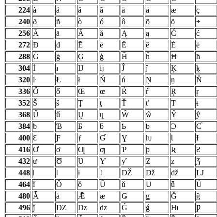
224
à
á
â
ã
ä
å
æ
ç
240
ð
ñ
ò
ó
ô
õ
ö
÷
256
Ā
ā
Ă
ă
Ą
ą
Ć
ć
272
Đ
đ
Ē
ē
Ĕ
ĕ
Ė
ė
288
Ġ
ġ
Ģ
ģ
Ĥ
ĥ
Ħ
ħ
304
İ
ı
Ĳ
ĳ
Ĵ
ĵ
Ķ
ķ
320
ŀ
Ł
ł
Ń
ń
Ņ
ņ
Ň
336
Ő
ő
Œ
œ
Ŕ
ŕ
Ŗ
ŗ
352
Š
š
Ţ
ţ
Ť
ť
Ŧ
ŧ
368
Ű
ű
Ų
ų
Ŵ
ŵ
Ŷ
ŷ
384
ƀ
Ɓ
Ƃ
ƃ
Ƅ
ƅ
Ɔ
Ƈ
400
Ɛ
Ƒ
ƒ
Ɠ
Ɣ
ƕ
Ɩ
Ɨ
416
Ơ
ơ
Ƣ
ƣ
Ƥ
ƥ
Ʀ
Ƨ
432
ư
Ʊ
Ʋ
Ƴ
ƴ
Ƶ
ƶ
Ʒ
448
ǀ
ǁ
ǂ
ǃ
Ǆ
ǅ
ǆ
Ǉ
464
ǐ
Ǒ
ǒ
Ǔ
ǔ
Ǖ
ǖ
Ǘ
480
Ǡ
ǡ
Ǣ
ǣ
Ǥ
ǥ
Ǧ
ǧ
496
ǰ
Ǳ
ǲ
ǳ
Ǵ
ǵ
Ƕ
Ƿ