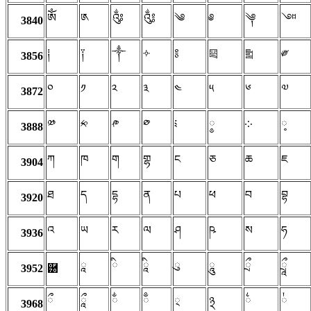
ༀ
༁
༂
༃
༄
༅
༆
༇
3840
༐
༑
༒
༓
༔
༕
༖
༗
3856
༠
༡
༢
༣
༤
༥
༦
༧
3872
༰
༱
༲
༳
༴
༵
༶
༷
3888
ཀ
ཁ
ག
གྷ
ང
ཅ
ཆ
ཇ
3904
ཐ
ད
དྷ
ན
པ
ཕ
བ
བྷ
3920
འ
ཡ
ར
ལ
ཤ
ཥ
ས
ཧ
3936
ཱ
ི
ཱི
ུ
ཱུ
ྲྀ
ཷ
3952
཰
ྀ
ཱྀ
ྂ
ྃ
྄
྅
྆
྇
3968