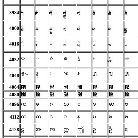
ྐ
ྑ
ྒ
ྒྷ
ྔ
ྕ
ྖ
ྗ
3984
ྠ
ྡ
ྡྷ
ྣ
ྤ
ྥ
ྦ
ྦྷ
4000
ྰ
ྱ
ྲ
ླ
ྴ
ྵ
ྶ
ྷ
4016
࿀
࿁
࿂
࿃
࿄
࿅
࿆
࿇
4032
࿐
࿑
࿒
࿓
࿔
࿕
࿖
࿗
4048
4064
࿠
࿡
࿢
࿣
࿤
࿥
࿦
࿧
4080
࿰
࿱
࿲
࿳
࿴
࿵
࿶
࿷
က
ခ
ဂ
ဃ
င
စ
ဆ
ဇ
4096
တ
ထ
ဒ
ဓ
န
ပ
ဖ
ဗ
4112
ဠ
အ
ဢ
ဣ
ဤ
ဥ
ဦ
ဧ
4128