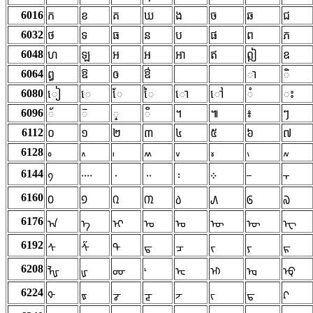
6016
ក
ខ
គ
ឃ
ង
ច
ឆ
ជ
6032
ថ
ទ
ធ
ន
ប
ផ
ព
ភ
6048
ហ
ឡ
អ
ឣ
ឤ
ឥ
ឦ
ឧ
6064
ឰ
ឱ
ឲ
ឳ
ា
ិ
6080
ៀ
េ
ែ
ៃ
ោ
ៅ
ំ
ះ
6096
័
៑
្
៓
។
៕
៖
ៗ
6112
០
១
២
៣
៤
៥
៦
៧
6128
៰
៱
៲
៳
៴
៵
៶
៷
6144
᠀
᠁
᠂
᠃
᠄
᠅
᠆
᠇
6160
᠐
᠑
᠒
᠓
᠔
᠕
᠖
᠗
6176
ᠠ
ᠡ
ᠢ
ᠣ
ᠤ
ᠥ
ᠦ
ᠧ
6192
ᠰ
ᠱ
ᠲ
ᠳ
ᠴ
ᠵ
ᠶ
ᠷ
6208
ᡀ
ᡁ
ᡂ
ᡃ
ᡄ
ᡅ
ᡆ
ᡇ
6224
ᡐ
ᡑ
ᡒ
ᡓ
ᡔ
ᡕ
ᡖ
ᡗ