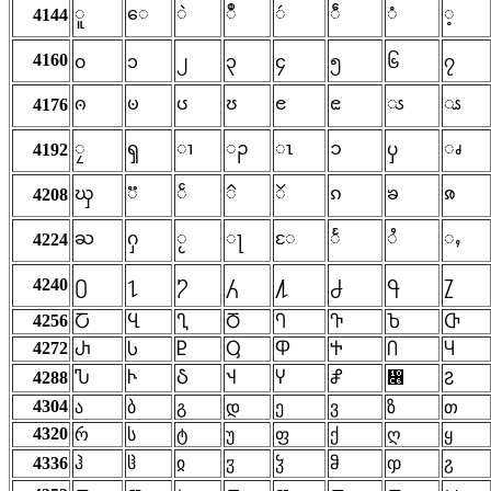
ူ
ေ
ဲ
ဳ
ဴ
ဵ
ံ
့
4144
4160
၀
၁
၂
၃
၄
၅
၆
၇
ၐ
ၑ
ၒ
ၓ
ၔ
ၕ
ၖ
ၗ
4176
ၠ
ၡ
ၢ
ၣ
ၤ
ၥ
ၦ
ၧ
4192
ၰ
ၱ
ၲ
ၳ
ၴ
ၵ
ၶ
ၷ
4208
ႀ
ႁ
ႂ
ႃ
ႄ
ႅ
ႆ
ႇ
4224
႐
႑
႒
႓
႔
႕
႖
႗
4240
4256
Ⴀ
Ⴁ
Ⴂ
Ⴃ
Ⴄ
Ⴅ
Ⴆ
Ⴇ
4272
Ⴐ
Ⴑ
Ⴒ
Ⴓ
Ⴔ
Ⴕ
Ⴖ
Ⴗ
4288
Ⴠ
Ⴡ
Ⴢ
Ⴣ
Ⴤ
Ⴥ
჆
Ⴧ
4304
ა
ბ
გ
დ
ე
ვ
ზ
თ
4320
რ
ს
ტ
უ
ფ
ქ
ღ
ყ
4336
ჰ
ჱ
ჲ
ჳ
ჴ
ჵ
ჶ
ჷ