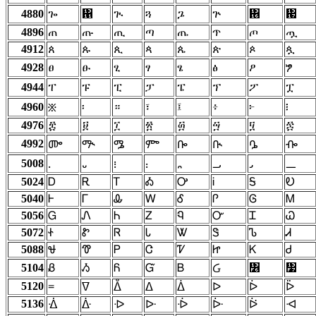
4880
ጐ
጑
ጒ
ጓ
ጔ
ጕ
጖
጗
4896
ጠ
ጡ
ጢ
ጣ
ጤ
ጥ
ጦ
ጧ
4912
ጰ
ጱ
ጲ
ጳ
ጴ
ጵ
ጶ
ጷ
4928
ፀ
ፁ
ፂ
ፃ
ፄ
ፅ
ፆ
ፇ
4944
ፐ
ፑ
ፒ
ፓ
ፔ
ፕ
ፖ
ፗ
4960
፡
።
፣
፤
፥
፦
፧
፠
4976
፰
፱
፲
፳
፴
፵
፶
፷
4992
ᎀ
ᎁ
ᎂ
ᎃ
ᎄ
ᎅ
ᎆ
ᎇ
5008
᎐
᎑
᎒
᎓
᎔
᎕
᎖
᎗
5024
Ꭰ
Ꭱ
Ꭲ
Ꭳ
Ꭴ
Ꭵ
Ꭶ
Ꭷ
5040
Ꮀ
Ꮁ
Ꮂ
Ꮃ
Ꮄ
Ꮅ
Ꮆ
Ꮇ
5056
Ꮐ
Ꮑ
Ꮒ
Ꮓ
Ꮔ
Ꮕ
Ꮖ
Ꮗ
5072
Ꮠ
Ꮡ
Ꮢ
Ꮣ
Ꮤ
Ꮥ
Ꮦ
Ꮧ
5088
Ꮰ
Ꮱ
Ꮲ
Ꮳ
Ꮴ
Ꮵ
Ꮶ
Ꮷ
5104
Ᏸ
Ᏹ
Ᏺ
Ᏻ
Ᏼ
᏶
᏷
Ᏽ
5120
᐀
ᐁ
ᐂ
ᐃ
ᐄ
ᐅ
ᐆ
ᐇ
5136
ᐐ
ᐑ
ᐒ
ᐓ
ᐔ
ᐕ
ᐖ
ᐗ