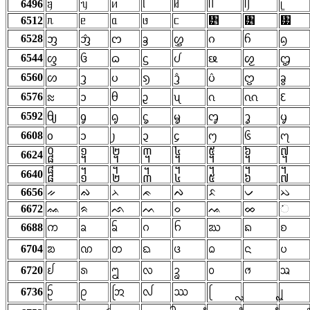
6496
ᥠ
ᥡ
ᥢ
ᥣ
ᥤ
ᥥ
ᥦ
ᥧ
6512
ᥰ
ᥱ
ᥲ
ᥳ
ᥴ
᥵
᥶
᥷
6528
ᦀ
ᦁ
ᦂ
ᦃ
ᦄ
ᦅ
ᦆ
ᦇ
6544
ᦐ
ᦑ
ᦒ
ᦓ
ᦔ
ᦕ
ᦖ
ᦗ
6560
ᦠ
ᦡ
ᦢ
ᦣ
ᦤ
ᦥ
ᦦ
ᦧ
6576
ᦰ
ᦱ
ᦲ
ᦳ
ᦴ
ᦵ
ᦶ
ᦷ
6592
ᧀ
ᧁ
ᧂ
ᧃ
ᧄ
ᧅ
ᧆ
ᧇ
6608
᧐
᧑
᧒
᧓
᧔
᧕
᧖
᧗
6624
᧠
᧡
᧢
᧣
᧤
᧥
᧦
᧧
6640
᧰
᧱
᧲
᧳
᧴
᧵
᧶
᧷
6656
ᨀ
ᨁ
ᨂ
ᨃ
ᨄ
ᨅ
ᨆ
ᨇ
6672
ᨐ
ᨑ
ᨒ
ᨓ
ᨔ
ᨕ
ᨖ
ᨗ
6688
ᨠ
ᨡ
ᨢ
ᨣ
ᨤ
ᨥ
ᨦ
ᨧ
6704
ᨰ
ᨱ
ᨲ
ᨳ
ᨴ
ᨵ
ᨶ
ᨷ
6720
ᩀ
ᩁ
ᩂ
ᩃ
ᩄ
ᩅ
ᩆ
ᩇ
6736
ᩐ
ᩑ
ᩒ
ᩓ
ᩔ
ᩕ
ᩗ