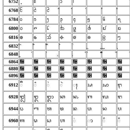
6752
ᩡ
ᩣ
ᩤ
6768
ᩰ
ᩱ
ᩲ
6784
᪀
᪁
᪂
᪃
᪄
᪅
᪆
᪇
6800
᪐
᪑
᪒
᪓
᪔
᪕
᪖
᪗
6816
᪠
᪡
᪢
᪣
᪤
᪥
᪦
ᪧ
6832
6848
6864
᫐
᫑
᫒
᫓
᫔
᫕
᫖
᫗
6880
᫠
᫡
᫢
᫣
᫤
᫥
᫦
᫧
6896
᫰
᫱
᫲
᫳
᫴
᫵
᫶
᫷
6912
ᬀ
ᬁ
ᬂ
ᬃ
ᬄ
ᬅ
ᬆ
ᬇ
6928
ᬐ
ᬑ
ᬒ
ᬓ
ᬔ
ᬕ
ᬖ
ᬗ
6944
ᬠ
ᬡ
ᬢ
ᬣ
ᬤ
ᬥ
ᬦ
ᬧ
6960
ᬰ
ᬱ
ᬲ
ᬳ
᬴
ᬵ
ᬶ
ᬷ